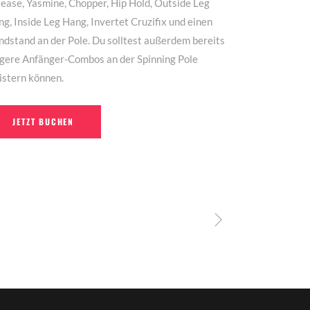
ease, Yasmine, Chopper, Hip Hold, Outside Leg
g, Inside Leg Hang, Invertet Cruzifix und einen
dstand an der Pole. Du solltest außerdem bereits
ngere Anfänger-Combos an der Spinning Pole
istern können.
JETZT BUCHEN