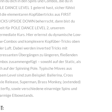
n du dich in den Spins und Combos, die du in
LE DANCE LEVEL 1 gelernt hast, sicher fühlst
d die elementaren Kopfübertricks aus FIRST
ICKS UPSIDE DOWN beherrscht, dann bist du
reit für POLE DANCE LEVEL 2, unserem
ermediate Kurs. Hier erlernst du dynamische Low-
ow-Combos und komplexere Kopfüber-Tricks oben
der Luft. Dabei werden inverted Tricks mit
teressanten Übergängen zu längeren, fließenden
mbos zusammengefügt – sowohl auf der Static, als
h auf der Spinning Pole. Typische Moves aus
sem Level sind zum Beispiel: Ballerina, Cross
kle Release, Superman, Brass Monkey, (extended)
terfly, sowie verschiedene einarmige Spins und
narmige Elbowstands.
IT: