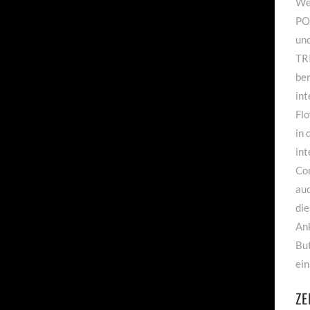
Wen
PO
un
TR
be
int
Fl
in 
in
Co
auc
die
An
But
ei
ZE