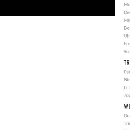
Mo
Di
Mi
Do
Uh
Fre
So
TR
Pam
Nin
Lil
Jos
WI
Du 
Tri