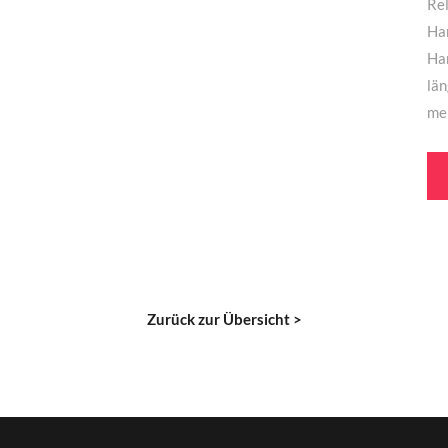
Rel
Han
Han
lä
me