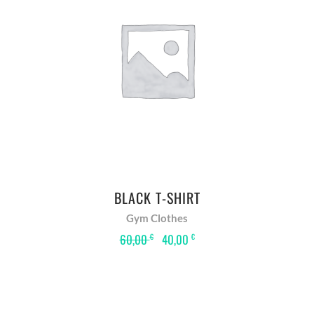
IN DEN WARENKORB
BLACK T-SHIRT
Gym Clothes
Ursprünglicher
Aktueller
60,00
40,00
€
€
Preis
Preis
war:
ist:
60,00 €
40,00 €.